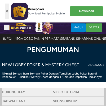
Remipoker
×
Download
Download Remipoker Mobile
MASUK
DAFTAR
IUS MAYBANK MEGA OCBC PANIN PERMATA SEABANK SINARMAS ONLINE!!
INFO:
PENGUMUMAN
NEW LOBBY POKER & MYSTERY CHEST
06/02/2025
Nikmati Sensasi Baru Bermain Poker Dengan Tampilan Lobby Poker Baru di
Remipoker. Tukarkan Mystery Chest dengan T-Coin dan Dapatkan Hadiahnya!
HUBUNGI KAMI
VIDEO TUTORIAL
JADWAL BANK
SPONSORSHIP