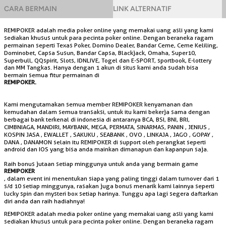
CARA BERMAIN
LINK ALTERNATIF
REMIPOKER adalah media poker online yang memakai uang asli yang kami
sediakan khusus untuk para pecinta poker online. Dengan beraneka ragam
permainan seperti Texas Poker, Domino Dealer, Bandar Ceme, Ceme Keliling,
Dominobet, Capsa Susun, Bandar Capsa, Blackjack, Omaha, Super10,
Superbull, QQspirit, Slots, IDNLIVE, Togel dan E-SPORT, sportbook, E-lottery
dan MM Tangkas. Hanya dengan 1 akun di situs kami anda sudah bisa
bermain semua fitur permainan di
REMIPOKER.
Kami mengutamakan semua member REMIPOKER kenyamanan dan
kemudahan dalam semua transaksi, untuk itu kami bekerja sama dengan
berbagai bank terkenal di indonesia di antaranya BCA, BSI, BNI, BRI,
CIMBNIAGA, MANDIRI, MAYBANK, MEGA, PERMATA, SINARMAS, PANIN , JENIUS ,
KOSPIN JASA , EWALLET , SAKUKU , SEABANK , OVO , LINKAJA , JAGO , GOPAY ,
DANA , DANAMON selain itu REMIPOKER di support oleh perangkat seperti
android dan IOS yang bisa anda mainkan dimanapun dan kapanpun saja.
Raih bonus jutaan setiap minggunya untuk anda yang bermain game
REMIPOKER
, dalam event ini menentukan siapa yang paling tinggi dalam turnover dari 1
s/d 10 setiap minggunya, rasakan juga bonus menarik kami lainnya seperti
lucky spin dan mysteri box setiap harinya. Tunggu apa lagi segera daftarkan
diri anda dan raih hadiahnya!
REMIPOKER adalah media poker online yang memakai uang asli yang kami
sediakan khusus untuk para pecinta poker online. Dengan beraneka ragam